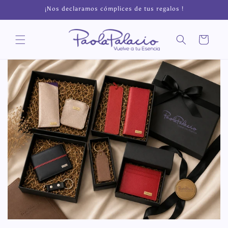
Ir
¡Nos declaramos cómplices de tus regalos !
directamente
al contenido
Carrito