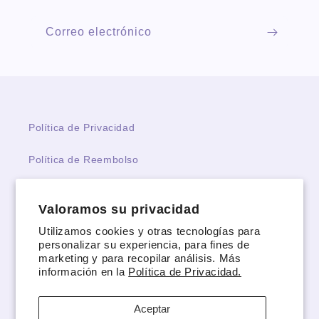
Correo electrónico
Política de Privacidad
Política de Reembolso
Términos y Condiciones
Valoramos su privacidad
Términos del servicio
Utilizamos cookies y otras tecnologías para
personalizar su experiencia, para fines de
Política de reembolso
marketing y para recopilar análisis. Más
información en la
Política de Privacidad.
Do not sell or share my personal information
Aceptar