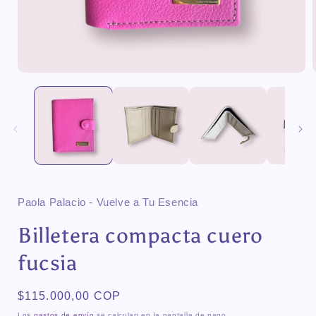
Paola Palacio - Vuelve a Tu Esencia
Billetera compacta cuero
fucsia
Precio
$115.000,00 COP
habitual
Los
gastos de envío
se calculan en la pantalla de pago.