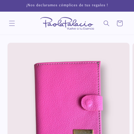
Ir
¡Nos declaramos cómplices de tus regalos !
directamente
al contenido
Carrito
Ir
directamente
a la
información
del producto