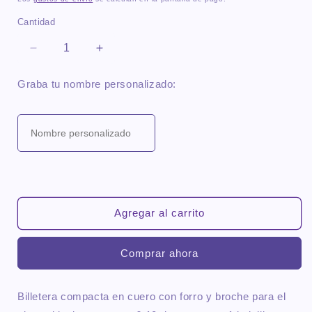
Cantidad
Reducir
Aumentar
cantidad
cantidad
para
para
Graba tu nombre personalizado:
Billetera
Billetera
compacta
compacta
cuero
cuero
fucsia
fucsia
Agregar al carrito
Comprar ahora
Billetera compacta en cuero con forro y broche para el