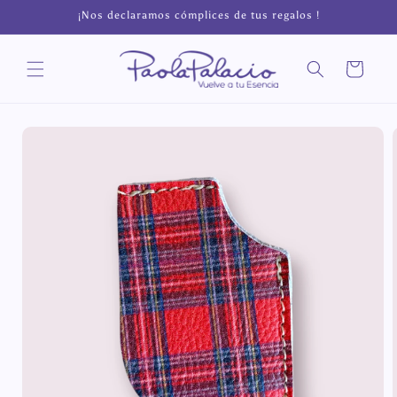
Ir
¡Nos declaramos cómplices de tus regalos !
directamente
al contenido
Carrito
Ir
directamente
a la
información
del producto