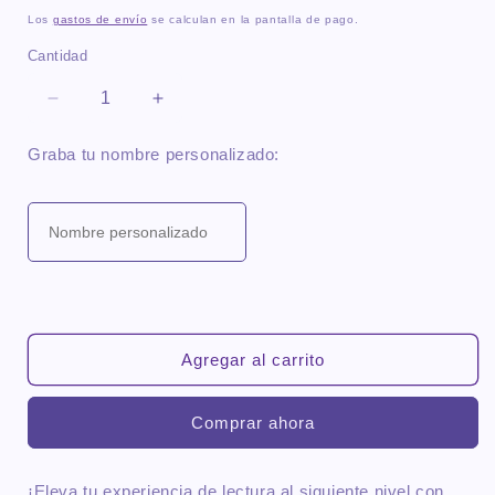
habitual
Los
gastos de envío
se calculan en la pantalla de pago.
Cantidad
Reducir
Aumentar
cantidad
cantidad
para
para
Graba tu nombre personalizado:
Separador
Separador
de
de
libro
libro
cuero
cuero
escocés
escocés
Agregar al carrito
Comprar ahora
¡Eleva tu experiencia de lectura al siguiente nivel con